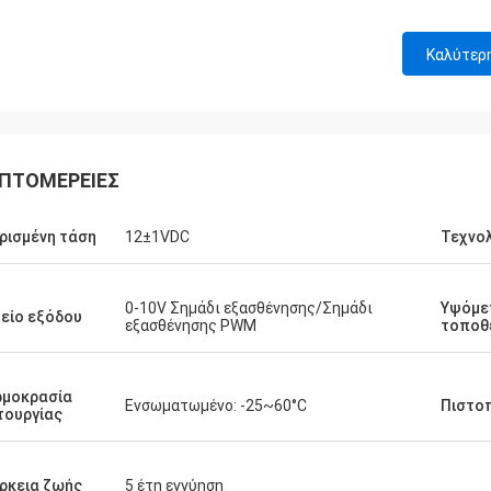
Καλύτερ
ΠΤΟΜΈΡΕΙΕΣ
ρισμένη τάση
12±1VDC
Τεχνο
0-10V Σημάδι εξασθένησης/Σημάδι
Υψόμε
είο εξόδου
εξασθένησης PWM
τοποθ
ρμοκρασία
Ενσωματωμένο: -25~60°C
Πιστο
τουργίας
ρκεια ζωής
5 έτη εγγύηση