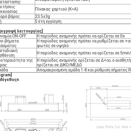
κατάστασης
ιτήσεις
Πίνακας χαρτιού (K=A)
κευασίας
αρό βάρος
23.5±3g
ή
5 έτη εγγύηση
ριγραφή λειτουργίας]
ναμία ON-OFF
Η περίοδος αναμονής πρέπει να ορίζεται σε 0s
ύο-βήματα
Η περίοδος αναμονής πρέπει να ρυθμίζεται σε +∞
λάσματος
φωτός σε υψηλό
 σταδιακή
Η περίοδος αναμονής πρέπει να ορίζεται σε 5min
σθένιση
οτεραιότητα της
Η περίοδος αναμονής ορίζεται σε ∆+∞, ο αισθη
έρας
ορίζεται σε ∆ΙΚΟ/ΜΕΔΩ
μάδα
Απομακρυσμένη ομάδα 1-8 και ρύθμιση σήματος R
agram
]
Μέγεθος
n