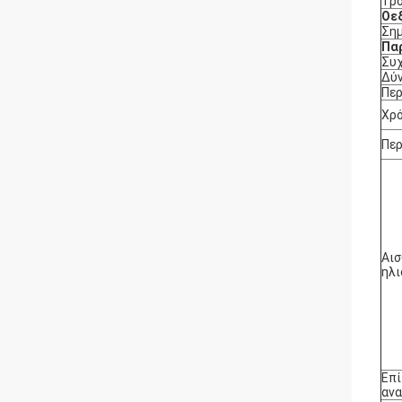
Τρ
Ο
ε
Σημ
Πα
Συχ
Δύ
Περ
Χρό
Περ
Αι
ηλι
Επί
αν