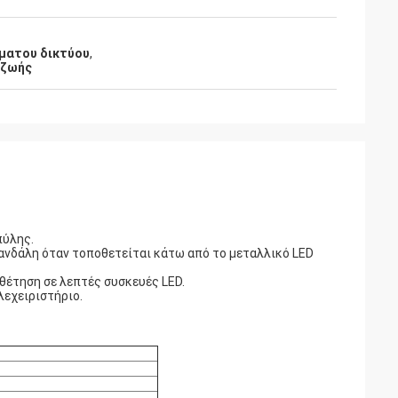
ματου δικτύου
,
 ζωής
πύλης.
ανδάλη όταν τοποθετείται κάτω από το μεταλλικό LED
έτηση σε λεπτές συσκευές LED.
λεχειριστήριο.