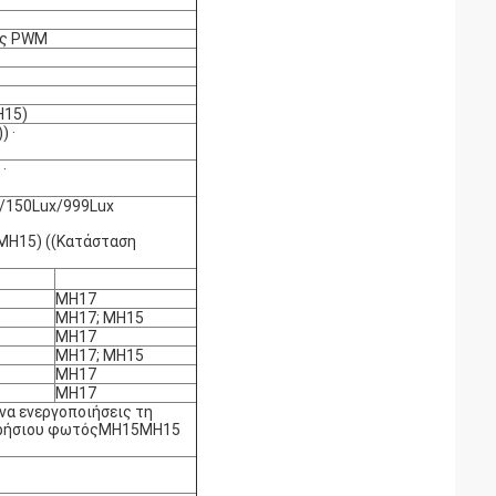
ας PWM
H15)
 ·
·
/150Lux/999Lux
(MH15) ((Κατάσταση
MH17
MH17; MH15
MH17
MH17; MH15
MH17
MH17
να ενεργοποιήσεις τη
μερήσιου φωτόςMH15MH15