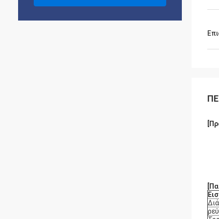
Επι
ΠΕ
[Πρ
[Πα
Ει
Δι
ρεύ