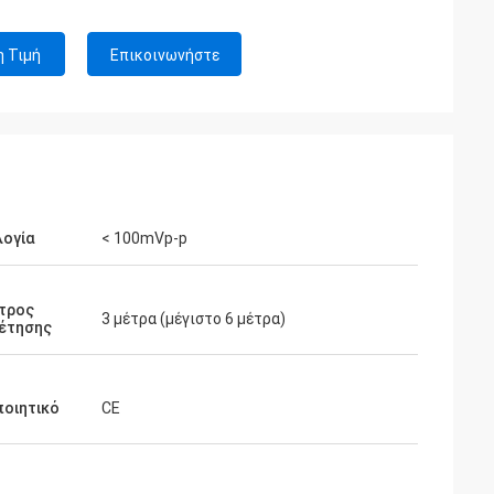
η Τιμή
Επικοινωνήστε
λογία
< 100mVp-p
τρος
3 μέτρα (μέγιστο 6 μέτρα)
έτησης
ποιητικό
CE