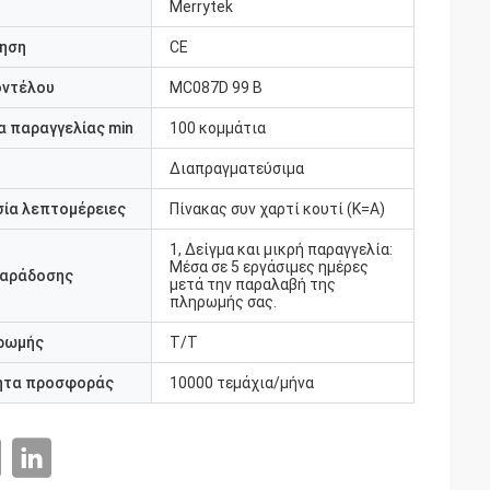
Merrytek
ηση
CE
οντέλου
MC087D 99 Β
 παραγγελίας min
100 κομμάτια
Διαπραγματεύσιμα
ία λεπτομέρειες
Πίνακας συν χαρτί κουτί (K=A)
1, Δείγμα και μικρή παραγγελία:
Μέσα σε 5 εργάσιμες ημέρες
παράδοσης
μετά την παραλαβή της
πληρωμής σας.
ρωμής
Τ/Τ
ητα προσφοράς
10000 τεμάχια/μήνα