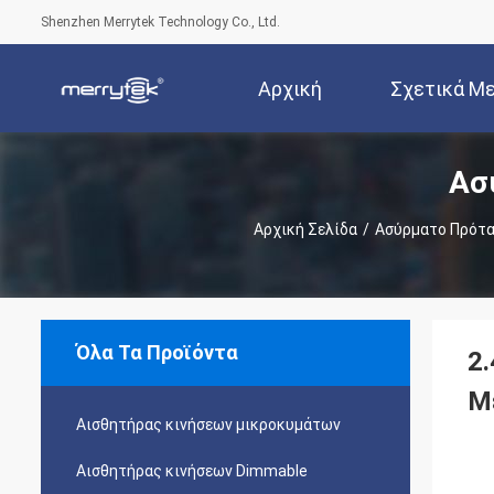
Shenzhen Merrytek Technology Co., Ltd.
Αρχική
Σχετικά Μ
Ασ
Σελίδα
Εμά
Αρχική Σελίδα
/
Ασύρματο Πρότα
Όλα Τα Προϊόντα
2.
Μ
Αισθητήρας κινήσεων μικροκυμάτων
Αισθητήρας κινήσεων Dimmable