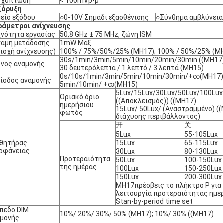
οχόπτωση
< 100mVp-p
ξόρυξη
είο εξόδου
○0-10V Σημάδι εξασθένισης
○Σύνθημα αμβλύνει
ράμετροι ανίχνευσης
νότητα εργασίας
50,8 GHz ± 75 MHz, ζώνη ISM
ναμη μετάδοσης
1mW Μαξ.
ιοχή ανίχνευσης)
100% / 75%/50%/25% (MH17); 100% / 50%/25% (M
30s/1min/3min/5min/10min/20min/30min ((MH17))
νος αναμονής
30 δευτερόλεπτα / 1 λεπτό / 3 λεπτά (MH15)
0s/10s/1min/3min/5min/10min/30min/+∞(MH17) 
ίοδος αναμονής
5min/10min/ +∞(MH15)
5Lux/15Lux/30Lux/50Lux/100Lux
Οριακό όριο
((Αποκλεισμός)) ((MH17)
ημερήσιου
15Lux/ 50Lux/ (Αναστραμμένο) (
φωτός
διάχυσης περιβάλλοντος)
开
关
5Lux
55-105Lux
σθητήρας
15Lux
65-115Lux
οφάνειας
30Lux
80-130Lux
Προτεραιότητα
50Lux
100-150Lux
της ημέρας
100Lux
150-250Lux
150Lux
200-300Lux
MH17πρέσβεις το πλήκτρο P για 
λειτουργία προτεραιότητας η
Stan-by-period time set
πεδο DIM
10%
/ 20%/ 30%/ 50% (MH17); 10%/ 30% ((MH17)
αμονής