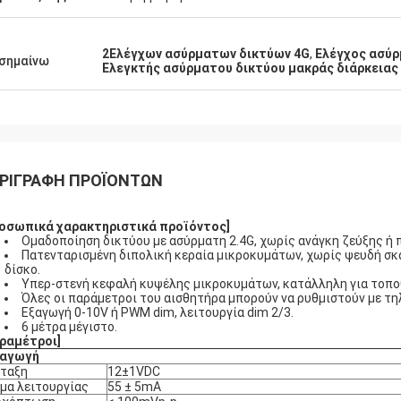
2Ελέγχων ασύρματων δικτύων 4G
,
Ελέγχος ασύρ
σημαίνω
Ελεγκτής ασύρματου δικτύου μακράς διάρκειας
ΡΙΓΡΑΦΉ ΠΡΟΪΌΝΤΩΝ
οσωπικά χαρακτηριστικά προϊόντος]
Ομαδοποίηση δικτύου με ασύρματη 2.4G, χωρίς ανάγκη ζεύξης ή 
Πατενταρισμένη διπολική κεραία μικροκυμάτων, χωρίς ψευδή σκ
δίσκο.
Υπερ-στενή κεφαλή κυψέλης μικροκυμάτων, κατάλληλη για τοποθ
Όλες οι παράμετροι του αισθητήρα μπορούν να ρυθμιστούν με τη
Εξαγωγή 0-10V ή PWM dim, λειτουργία dim 2/3.
6 μέτρα μέγιστο.
ραμέτροι]
σαγωγή
άταξη
12±1VDC
μα λειτουργίας
55 ± 5mA