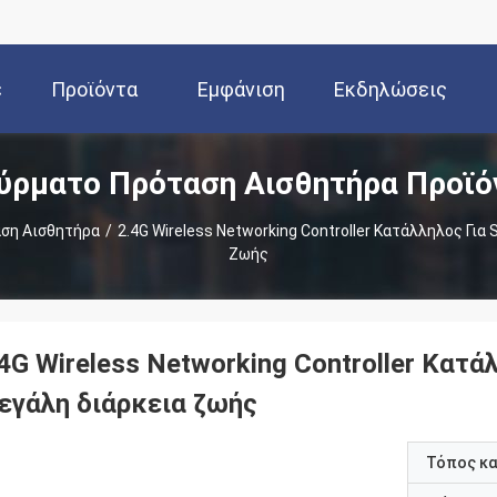
ε
Προϊόντα
Εμφάνιση
Εκδηλώσεις
ύρματο Πρόταση Αισθητήρα Προϊό
ς
VR
ση Αισθητήρα
/
2.4G Wireless Networking Controller Κατάλληλος Για 
Ζωής
4G Wireless Networking Controller Κατάλ
εγάλη διάρκεια ζωής
Τόπος κ