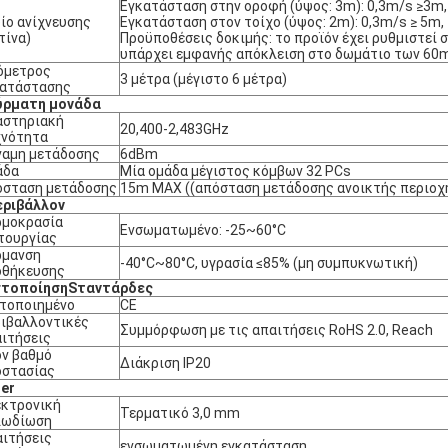
Εγκατάσταση στην οροφή (ύψος: 3m): 0,3m/s ≥3m
ίο ανίχνευσης
Εγκατάσταση στον τοίχο (ύψος: 2m): 0,3m/s ≥ 5m,
τίνα)
Προϋποθέσεις δοκιμής: το προϊόν έχει ρυθμιστεί σ
υπάρχει εμφανής απόκλειση στο δωμάτιο των 60
όμετρος
3 μέτρα (μέγιστο 6 μέτρα)
κατάστασης
ύρματη μονάδα
αστηριακή
20,400-2,483GHz
χνότητα
ναμη μετάδοσης
6dBm
άδα
Μία ομάδα μέγιστος κόμβων 32 PCs
όσταση μετάδοσης
15m MAX ((απόσταση μετάδοσης ανοικτής περιοχή
εριβάλλον
ρμοκρασία
Ενσωματωμένο: -25~60°C
τουργίας
ρμανση
-40°C~80°C, υγρασία ≤85% (μη συμπυκνωτική)
οθήκευσης
στοποίηση
S
ταντάρδες
τοποιημένο
CE
ιβαλλοντικές
Συμμόρφωση με τις απαιτήσεις RoHS 2.0, Reach
ιτήσεις
ν βαθμό
Διάκριση IP20
οστασίας
her
κτρονική
Τερματικό 3,0 mm
λωδίωση
ιτήσεις
ενσωματωμένη εγκατάσταση