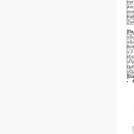
εγ
Απα
συσ
Καθ
Ζω
[Πε
√Δυ
√Δ
θο
√ 3
εξα
√Πρ
ημ
√Ο
[D
i