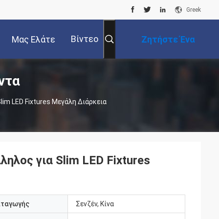
Greek
Βίντεο
Μας Ελάτε
Ζητήστε Ένα
ντα
Σε Επαφή Με
Απόσπασμα
Slim LED Fixtures Μεγάλη Διάρκεια
ληλος για Slim LED Fixtures
αταγωγής
Σενζέν, Κίνα