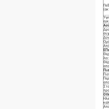
Πεδ
(ακ
Υψ
εγ
Ασ
Δρ
συ
Δύ
Ομ
Απ
Ε
Π
Θε
λει
Θέ
απ
Πι
Πισ
Περ
απα
Στο
πρ
Ο
t
Ηλε
κα
Απα