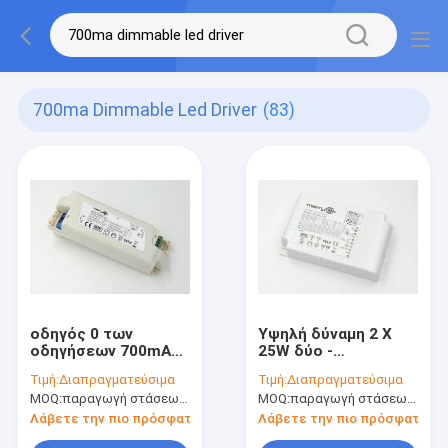
700ma Dimmable Led Driver
(83)
οδηγός 0 των
Υψηλή δύναμη 2 Χ
οδηγήσεων 700mA
25W δύο -
Dimmable - 10v
διοχετεύστε τον
Τιμή:
Διαπραγματεύσιμα
Τιμή:
Διαπραγματεύσιμα
σταθερό ρεύμα 3 -
οδηγό 0-10v των
MOQ:
παραγωγή στάσεων, μη διαθέσιμη.
MOQ:
παραγωγή στάσεων, μη διαθέσιμη.
εξασθένιση βημάτων
οδηγήσεων
παραγωγής 700ma
Λάβετε την πιο πρόσφατη τιμή
Λάβετε την πιο πρόσφατη τι
Dimmable