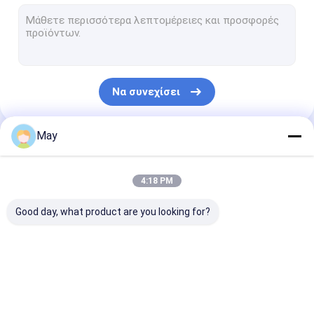
Αισθητήρας κινήσεων Dimmable
Ανιχνευτές παρουσίας αισθητήρας
το πρόγραμμα οδήγησης dimmable led
Να συνεχίσει
Αισθητήρας κινήσεων Pir
Από τον αισθητήρα λειτουργίας
May
Οι Κατηγορίες Μας
Οδηγός αισθητήρων
4:18 PM
Αισθητήρας φωτός της ημέρας
Good day, what product are you looking for?
Αισθητήρας ΣΥΝΕΧΩΝ κινήσεων
UL αισθητήρας κινήσεων
Αισθητήρας
Αισθητήρας
Ανιχνευτές
Αισθητήρας κινήσεων του ΔΑΛΙΟΎ
κινήσεων
κινήσεων Dimmable
παρουσίας
μικροκυμάτων
αισθητήρας