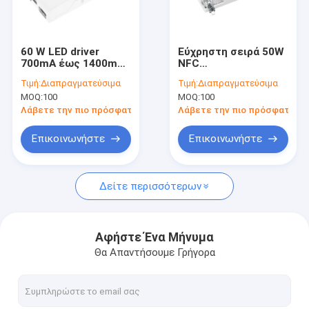
Σχετικά με εμάς
Επισκεψή εργοστασίου
60 W LED driver
Εύχρηστη σειρά 50W
700mA έως 1400mA
NFC
Έλεγχος ποιότητας
1 10v dimmable LED
προγραμματιζόμενος
Τιμή:
Διαπραγματεύσιμα
Τιμή:
Διαπραγματεύσιμα
driver με 5ετή
DALI2 ρυθμιζόμενος
MOQ:
100
MOQ:
100
περίοδο εγγύησης
οδηγός LED από
Επικοινωνήστε μαζί μας
700mA έως 1400mA
Λάβετε την πιο πρόσφατη τιμή
Λάβετε την πιο πρόσφατη τι
Ειδήσεις
Επικοινωνήστε
Επικοινωνήστε
Υποθέσεις
Δείτε περισσότερων
Ζητήστε μια προσφορά
Video
Αφήστε Ένα Μήνυμα
Θα Απαντήσουμε Γρήγορα
Αισθητήρας κινήσεων μικροκυμάτων