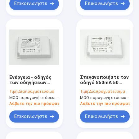
Επικοινωνήστε
Επικοινωνήστε
Ενέργεια - οδηγός
Στεγανοποιήστε τον
των οδηγήσεων
οδηγό 850mA 50
Dimmable
Watt 1-10V
Τιμή:
Διαπραγματεύσιμα
Τιμή:
Διαπραγματεύσιμα
αποταμίευσης 1-10V
οδηγήσεων
MOQ:
παραγωγή στάσεων, μη διαθέσιμη.
MOQ:
παραγωγή στάσεων, μη διαθέσιμη.
12Vdc/24Vdc για τη
Dimmable για το
λουρίδα των
κάτω φως
Λάβετε την πιο πρόσφατη τιμή
Λάβετε την πιο πρόσφατη τι
οδηγήσεων
Επικοινωνήστε
Επικοινωνήστε