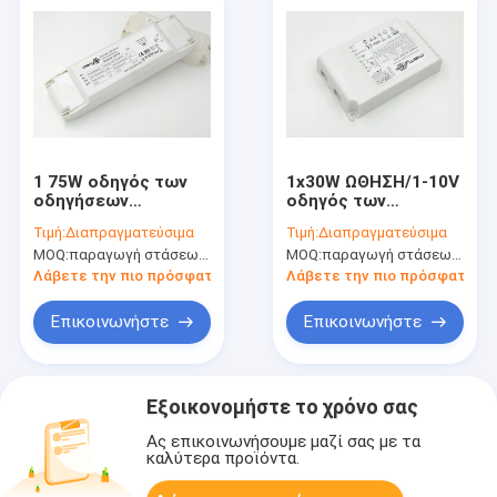
1 75W οδηγός των
1x30W ΩΘΗΣΗ/1-10V
οδηγήσεων
οδηγός των
Dimmable ώθησης ×
οδηγήσεων
Τιμή:
Διαπραγματεύσιμα
Τιμή:
Διαπραγματεύσιμα
1-10V, σταθερή τάση
Dimmable, 250 –
MOQ:
παραγωγή στάσεων, μη διαθέσιμη.
MOQ:
παραγωγή στάσεων, μη διαθέσιμη.
PWM που
οδηγός των
εξασθενίζει τον
ηλεκτρονικών
Λάβετε την πιο πρόσφατη τιμή
Λάβετε την πιο πρόσφατη τι
οδηγό των
οδηγήσεων 700mA
οδηγήσεων
Επικοινωνήστε
Επικοινωνήστε
Εξοικονομήστε το χρόνο σας
Ας επικοινωνήσουμε μαζί σας με τα
καλύτερα προϊόντα.