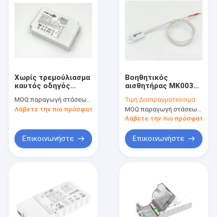
Χωρίς τρεμούλιασμα
Βοηθητικός
καυτός οδηγός
αισθητήρας MK003
ml50c-PVH 50W Max
θερμοκρασίας
MOQ:
παραγωγή στάσεων, μη διαθέσιμη.
Τιμή:
Διαπραγματεύσιμα
των οδηγήσεων
οδηγών των
Λάβετε την πιο πρόσφατη τιμή
MOQ:
παραγωγή στάσεων, μη διαθέσιμη.
σειράς 1-10V
οδηγήσεων
Dimmable
Dimmable
Λάβετε την πιο πρόσφατη τι
βουλωμάτων
Επικοινωνήστε
Επικοινωνήστε
Σπίτι
Προϊόντα
Εμφάνιση VR