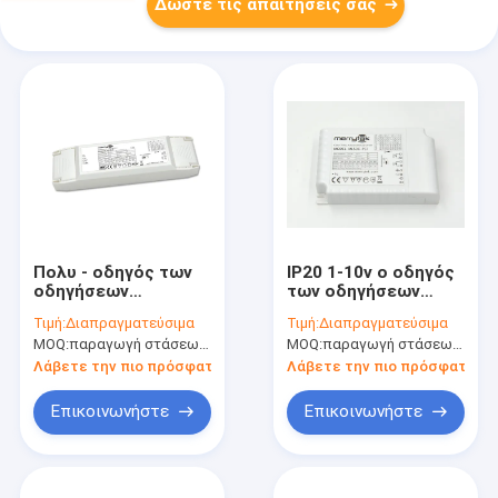
Δώστε τις απαιτήσεις σας
Πολυ - οδηγός των
IP20 1-10v ο οδηγός
οδηγήσεων
των οδηγήσεων
Dimmable
Dimmable 50W με το
Τιμή:
Διαπραγματεύσιμα
Τιμή:
Διαπραγματεύσιμα
παραγωγής 1-10V
αυτοκίνητο ανακτεί
MOQ:
παραγωγή στάσεων, μη διαθέσιμη.
MOQ:
παραγωγή στάσεων, μη διαθέσιμη.
50W για το φως
τη θερμοκρασία
επιτροπής των
χρώματος
Λάβετε την πιο πρόσφατη τιμή
Λάβετε την πιο πρόσφατη τι
οδηγήσεων, RoHS
διευθετήσιμη
Επικοινωνήστε
Επικοινωνήστε