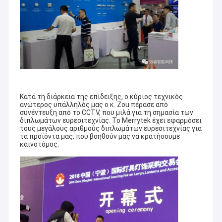
Κατά τη διάρκεια της επίδειξης, ο κύριος τεχνικός
ανώτερος υπάλληλός μας ο κ. Zou πέρασε από
συνέντευξη από το CCTV, που μιλά για τη σημασία των
διπλωμάτων ευρεσιτεχνίας. Το Merrytek έχει εφαρμόσει
τους μεγάλους αριθμούς διπλωμάτων ευρεσιτεχνίας για
τα προϊόντα μας, που βοηθούν μας να κρατήσουμε
καινοτόμος.
Σπίτι
Επικεντρωθείτε στον έξυπνο έλεγχο του
Προϊόντα
φωτισμού και καινοτομήστε συνεχώς
- Δεν
ξέρω.
Εμφάνιση VR