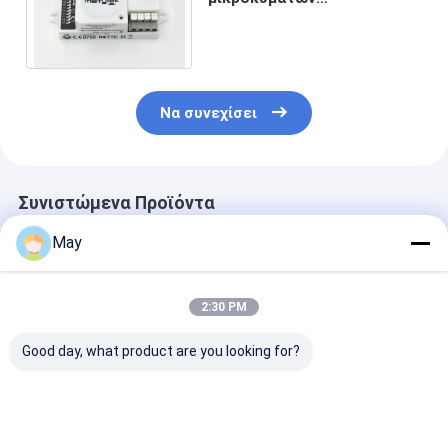
πιστοποίησης/ανιχνευτής
μετακίνησης για το
φωτισμό
Να συνεχίσει
Συνιστώμενα Προϊόντα
May
2:30 PM
Good day, what product are you looking for?
Συγκεντρωμένη
Χωρίς
Οδηγός των
ελέγχου RF
τρεμούλιασμα
ασύρματων
ασύρματη κινήσεων
οδηγημένο Dimmable
δικτύωσης
εξασθένιση 3
φως της ημέρας
οδηγήσεων