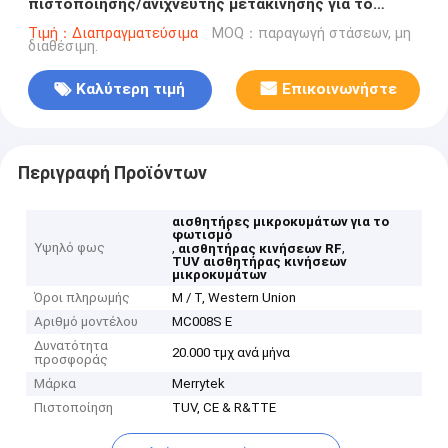
πιστοποίησης/ανιχνευτής μετακίνησης για το
φωτισμό
Τιμή：Διαπραγματεύσιμα
MOQ：παραγωγή στάσεων, μη
διαθέσιμη.
Καλύτερη τιμή
Επικοινωνήστε
Περιγραφή Προϊόντων
αισθητήρες μικροκυμάτων για το
φωτισμό
Υψηλό φως
,
,
αισθητήρας κινήσεων RF
TUV αισθητήρας κινήσεων
μικροκυμάτων
Όροι πληρωμής
Μ / Τ, Western Union
Αριθμό μοντέλου
MC008S Ε
Δυνατότητα
20.000 τμχ ανά μήνα
προσφοράς
Μάρκα
Merrytek
Πιστοποίηση
TUV, CE & R&TTE