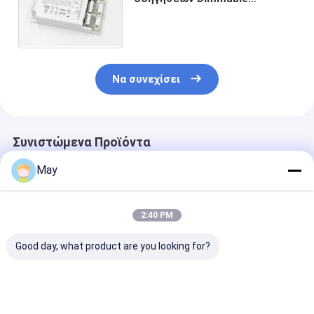
αποταμίευσης 50w 1-10V/
εξασθένιση ανιχνευτών
αισθητήρων κινήσεων
Να συνεχίσει
Συνιστώμενα Προϊόντα
May
2:40 PM
Good day, what product are you looking for?
Συγκεντρωμένη
Χωρίς
Οδηγός των
ελέγχου RF
τρεμούλιασμα
ασύρματων
ασύρματη κινήσεων
οδηγημένο Dimmable
δικτύωσης
εξασθένιση 3
φως της ημέρας
οδηγήσεων