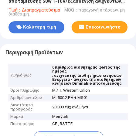
αποταμίευσης 50w 1-10V/εξασθένιση ανιχνευτών
αισθητήρων κινήσεων
Τιμή：Διαπραγματεύσιμα
MOQ：παραγωγή στάσεων, μη
διαθέσιμη.
Καλύτερη τιμή
Επικοινωνήστε
Περιγραφή Προϊόντων
υπαίθριος αισθητήρας φωτός της
ημέρας
Υψηλό φως
,
,
ανιχνευτής αισθητήρων κινήσεων
Ενέργεια - ανιχνευτής αισθητήρων
κινήσεων Dimmable αποταμίευσης
Όροι πληρωμής
Μ / Τ, Western Union
Αριθμό μοντέλου
ML50C2-PV + MS01
Δυνατότητα
20.000 τμχ ανά μήνα
προσφοράς
Μάρκα
Merrytek
Πιστοποίηση
CE , R&TTE