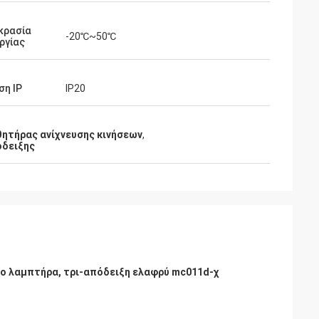
κρασία
-20℃~50℃
ργίας
ση IP
IP20
θητήρας ανίχνευσης κινήσεων
,
όδειξης
ο λαμπτήρα, τρι-απόδειξη ελαφρύ mc011d-χ