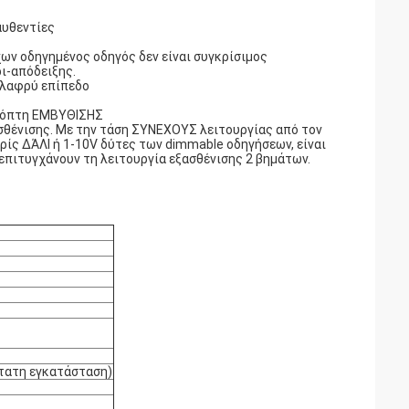
αυθεντίες
ων οδηγημένος οδηγός δεν είναι συγκρίσιμος
ι-απόδειξης.
ελαφρύ επίπεδο
ακόπτη ΕΜΒΥΘΙΣΗΣ
σθένισης. Με την τάση ΣΥΝΕΧΟΥΣ λειτουργίας από τον
ρίς ΔΆΛΙ ή 1-10V δύτες των dimmable οδηγήσεων, είναι
επιτυγχάνουν τη λειτουργία εξασθένισης 2 βημάτων.
ώτατη εγκατάσταση)