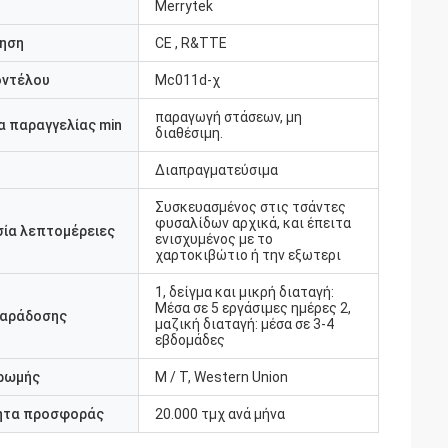
Merrytek
ηση
CE , R&TTE
οντέλου
Mc011d-χ
παραγωγή στάσεων, μη
 παραγγελίας min
διαθέσιμη.
Διαπραγματεύσιμα
Συσκευασμένος στις τσάντες
φυσαλίδων αρχικά, και έπειτα
ία λεπτομέρειες
ενισχυμένος με το
χαρτοκιβώτιο ή την εξωτερι
1, δείγμα και μικρή διαταγή:
Μέσα σε 5 εργάσιμες ημέρες 2,
παράδοσης
μαζική διαταγή: μέσα σε 3-4
εβδομάδες
ρωμής
Μ / Τ, Western Union
ητα προσφοράς
20.000 τμχ ανά μήνα