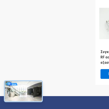
Συγκ
RF α
εξασ
αισθ
αντι