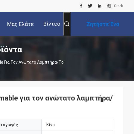
Greek
Βίντεο
Μας Ελάτε
Ζητήστε Ένα
οϊόντα
Σε Επαφή Με
Απόσπασμα
le Για Τον Ανώτατο Λαμπτήρα/το
mable για τον ανώτατο λαμπτήρα/
αταγωγής
Κίνα