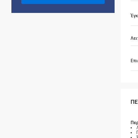
Έγκ
Λει
Επι
ΠΕ
Πε