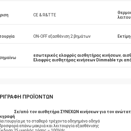
Θερμο
ριση
CE & R&TTE
λειτου
τουργία
ON-OFF εξασθένιση 2 βημάτων
Εκτίμη
εσωτερικός ελαφρύς αισθητήρας κινήσεων
,
αισ
σημαίνω
Ελαφρύς αισθητήρας κινήσεων Dimmable τρι απ
ΡΙΓΡΑΦΉ ΠΡΟΪΌΝΤΩΝ
Σε/από τον αισθητήρα ΣΥΝΕΧΩΝ κινήσεων για τον ανώτατ
ριγραφή
Λειτουργία με το σταθερό τρέχοντα οδηγημένο οδηγό
Προσφορά επάνω μακριά και λειτουργία εξασθένισης
Έκδοση 25 υψηλής τάσης – 100Vdc