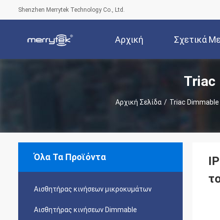
Shenzhen Merrytek Technology Co., Ltd.
Αρχική
Σχετικά Μ
Triac
Σελίδα
Εμά
Αρχική Σελίδα
/
Triac Dimmable
Όλα Τα Προϊόντα
I
τ
Αισθητήρας κινήσεων μικροκυμάτων
Αισθητήρας κινήσεων Dimmable