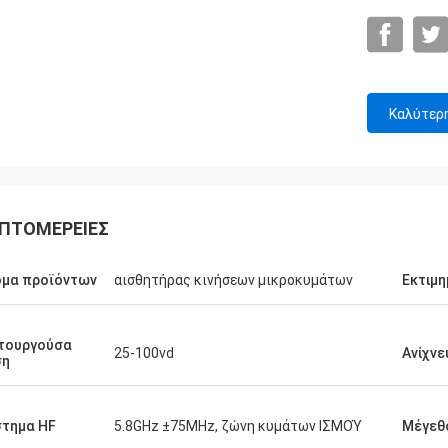
Καλύτερ
ΠΤΟΜΈΡΕΙΕΣ
ομα προϊόντων
αισθητήρας κινήσεων μικροκυμάτων
Εκτιμη
τουργούσα
25-100vd
Ανίχνε
ση
τημα HF
5.8GHz ±75MHz, ζώνη κυμάτων ΙΣΜΟΎ
Μέγεθ