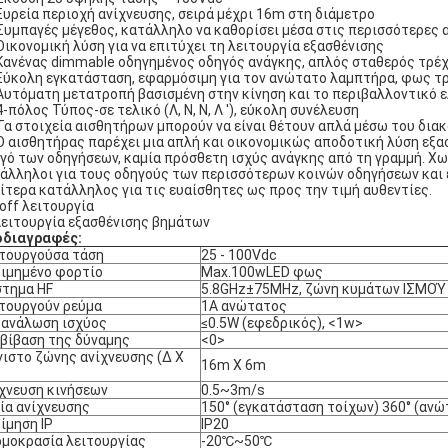
Ευρεία περιοχή ανίχνευσης, σειρά μέχρι 16m στη διάμετρο
Συμπαγές μέγεθος, κατάλληλο να καθορίσει μέσα στις περισσότερες 
Οικονομική λύση για να επιτύχει τη λειτουργία εξασθένισης
Κανένας dimmable οδηγημένος οδηγός ανάγκης, απλός σταθερός τρέχ
Εύκολη εγκατάσταση, εφαρμόσιμη για τον ανώτατο λαμπτήρα, φως τρ
Αυτόματη μετατροπή βασισμένη στην κίνηση και το περιβαλλοντικό 
4-πόλος Τύπος-σε τελικό (Λ, Ν, Ν, Λ ′), εύκολη συνέλευση
Τα στοιχεία αισθητήρων μπορούν να είναι θέτουν απλά μέσω του δι
Ο αισθητήρας παρέχει μια απλή και οικονομικώς αποδοτική λύση εξα
γό των οδηγήσεων, καμία πρόσθετη ισχύς ανάγκης από τη γραμμή. Χω
άλληλοι για τους οδηγούς των περισσότερων κοινών οδηγήσεων και 
αίτερα κατάλληλος για τις ευαίσθητες ως προς την τιμή αυθεντίες.
off λειτουργία
Λειτουργία εξασθένισης βημάτων
οδιαγραφές:
τουργούσα τάση
25 - 100Vdc
ιμημένο φορτίο
Max.100wLED φως
τημα HF
5.8GHz±75MHz, ζώνη κυμάτων ΙΣΜΟΎ
τουργούν ρεύμα
1A ανώτατος
ανάλωση ισχύος
≤0.5W (εφεδρικός), <1w>
βίβαση της δύναμης
<0>
ιστο ζώνης ανίχνευσης (Δ Χ
16m X 6m
χνευση κινήσεων
0.5~3m/s
ία ανίχνευσης
150° (εγκατάσταση τοίχων) 360° (αν
ίμηση IP
IP20
μοκρασία λειτουργίας
-20℃~50℃