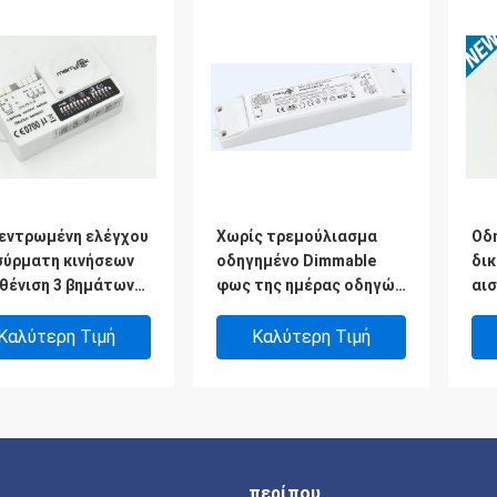
εντρωμένη ελέγχου
Χωρίς τρεμούλιασμα
Οδ
σύρματη κινήσεων
οδηγημένο Dimmable
δι
θένιση 3 βημάτων
φως της ημέρας οδηγών
αι
ητήρων υψηλή
mlc40c-DH που
- 
παρεμβατική
συγκομίζει MS06
Καλύτερη Τιμή
Καλύτερη Τιμή
περίπου