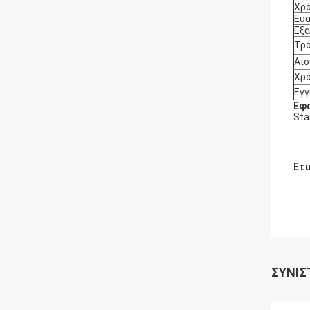
Χρό
Ευα
Εξα
Τρό
Αισ
Χρ
Εγ
Εφ
Sta
Ετι
ΣΥΝΙΣ