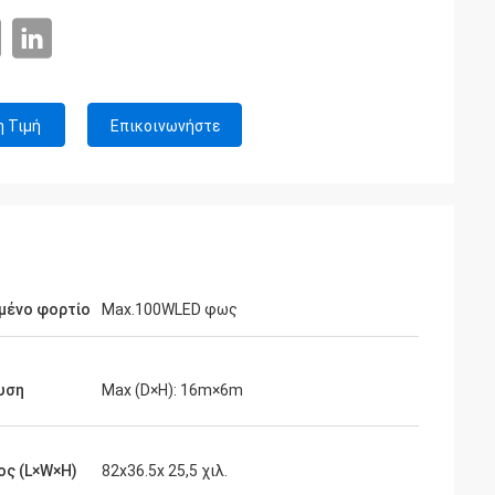
η Τιμή
Επικοινωνήστε
μένο φορτίο
Max.100WLED φως
υση
Max (D×H): 16m×6m
ος (L×W×H)
82x36.5x 25,5 χιλ.