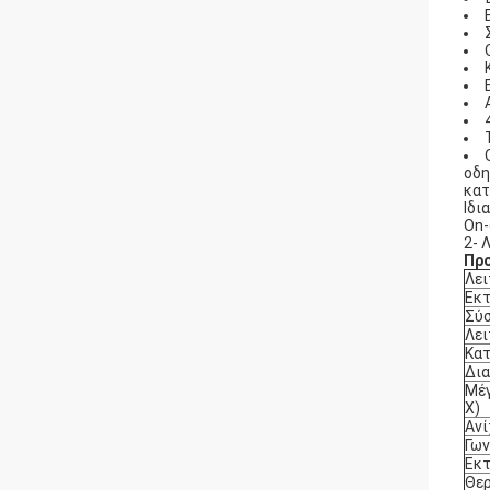
οδη
κατ
Ιδι
On-
2- 
Πρ
Λει
Εκτ
Σύσ
Λει
Κατ
Δια
Μέγ
Χ)
Ανί
Γων
Εκτ
Θερ