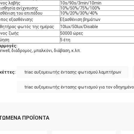
νος λαβής
10s/90s/3min/10min
ισθησία ανίχνευσης
10%/50%/75%/100%
σθένιση του επιπέδου
10%/20%/30%/40%
πος εξασθένισης
Εξασθένιση βημάτων
θητήρας φωτός της ημέρας
10lux/50lux/Disable
όνος ζωής
50000 ώρες
γύηση
5 έτη
αρμογές:
irwell, διάδρομος, μπαλκόνι, διάβαση, κ.λπ.
κέττες:
triac αυξομειωτής έντασης φωτισμού λαμπτήρων
triac αυξομειωτής έντασης φωτισμού για τον οδηγημέν
ΤΏΜΕΝΑ ΠΡΟΪΌΝΤΑ