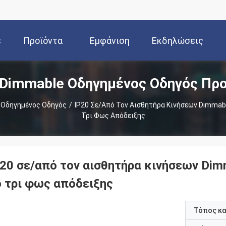
ε
Προϊόντα
Εμφάνιση
Εκδηλώσεις
 Dimmable Οδηγημένος Οδηγός Πρ
ς
VR
 Οδηγημένος Οδηγός
/
IP20 Σε/από Τον Αισθητήρα Κινήσεων Dimmab
Τρι Φως Απόδειξης
P20 σε/από τον αισθητήρα κινήσεων Dim
ο τρι φως απόδειξης
Τόπος κ