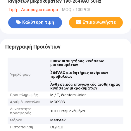
κινήσεων μικροκυμάτων 198-264VAC 50Hz
Τιμή：Διαπραγματεύσιμα
MOQ：100PCS
Καλύτερη τιμή
Επικοινωνήστε
Περιγραφή Προϊόντων
800W αισθητήρας κινήσεων
μικροκυμάτων
,
264VAC αισθητήρας κινήσεων
Υψηλό φως
προβολέων
,
Ανθεκτικός επαγωγικός αισθητήρας
κινήσεων μικροκυμάτων
Όροι πληρωμής
Μ / Τ, Western Union
Αριθμό μοντέλου
MC093S
Δυνατότητα
10.000 τεμ ανά μήνα
προσφοράς
Μάρκα
Merrytek
Πιστοποίηση
CE/RED