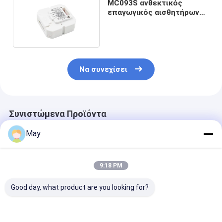
MC093S ανθεκτικός
επαγωγικός αισθητήρων
κινήσεων μικροκυμάτων
198-264VAC 50Hz
Να συνεχίσει
Συνιστώμενα Προϊόντα
May
9:18 PM
Good day, what product are you looking for?
ΕΜΒΎΘΙΣΗ υψηλής
Αισθητήρας
Φωτιστικό Ο
συχνότητας
κινήσεων
Μακρόστενο